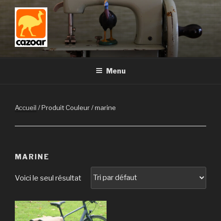
Aller
au
contenu
principal
Menu
Accueil
/ Produit Couleur / marine
MARINE
Voici le seul résultat