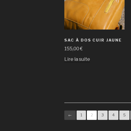
SAC À DOS CUIR JAUNE
155,00
€
Lire la suite
←
1
2
3
4
5