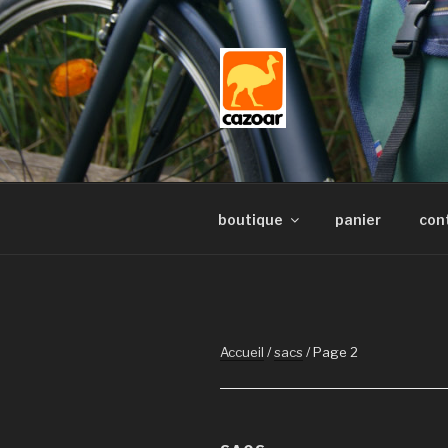
Aller
au
contenu
principal
boutique
panier
con
Accueil
/
sacs
/ Page 2